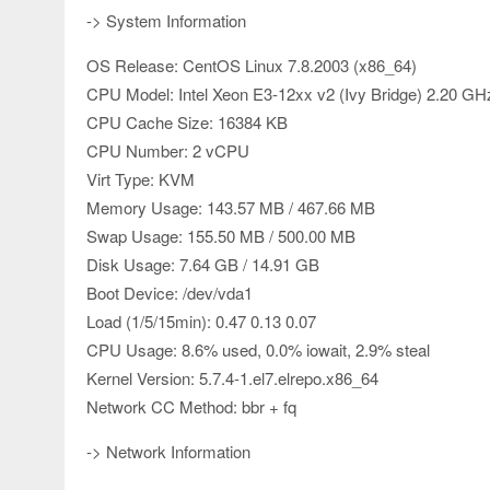
-> System Information
OS Release: CentOS Linux 7.8.2003 (x86_64)
CPU Model: Intel Xeon E3-12xx v2 (Ivy Bridge) 2.20 GH
CPU Cache Size: 16384 KB
CPU Number: 2 vCPU
Virt Type: KVM
Memory Usage: 143.57 MB / 467.66 MB
Swap Usage: 155.50 MB / 500.00 MB
Disk Usage: 7.64 GB / 14.91 GB
Boot Device: /dev/vda1
Load (1/5/15min): 0.47 0.13 0.07
CPU Usage: 8.6% used, 0.0% iowait, 2.9% steal
Kernel Version: 5.7.4-1.el7.elrepo.x86_64
Network CC Method: bbr + fq
-> Network Information