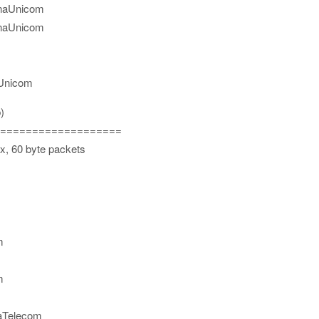
inaUnicom
inaUnicom
aUnicom
)
===================
x, 60 byte packets
m
m
naTelecom