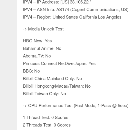
IPV4 – IP Address: [US] 38.106.22.*
IPV4 – ASN Info: AS174 (Cogent Communications, US)
IPV4 – Region: United States California Los Angeles
-> Media Unlock Test
HBO Now: Yes
Bahamut Anime: No
Abema.TV: No
Princess Connect Re:Dive Japan: Yes
BBC: No
Bilibili China Mainland Only: No
Bilibili Hongkong/Macau/Taiwan: No
Bilibili Taiwan Only: No
-> CPU Performance Test (Fast Mode, 1-Pass @ 5sec)
1 Thread Test: 0 Scores
2 Threads Test: 0 Scores