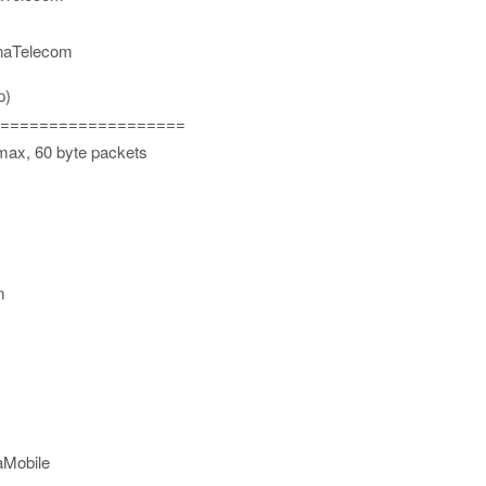
inaTelecom
p)
===================
 max, 60 byte packets
m
aMobile