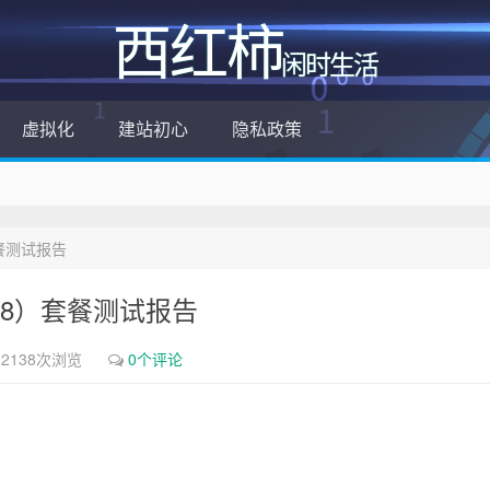
西红柿
闲时生活
虚拟化
建站初心
隐私政策
）套餐测试报告
中的3.8）套餐测试报告
2138次浏览
0个评论