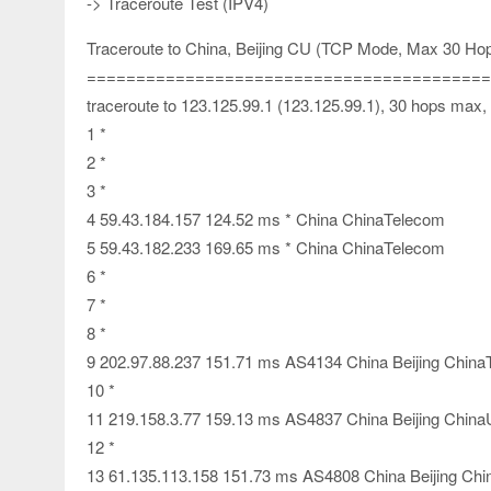
-> Traceroute Test (IPV4)
Traceroute to China, Beijing CU (TCP Mode, Max 30 Ho
=========================================
traceroute to 123.125.99.1 (123.125.99.1), 30 hops max,
1 *
2 *
3 *
4 59.43.184.157 124.52 ms * China ChinaTelecom
5 59.43.182.233 169.65 ms * China ChinaTelecom
6 *
7 *
8 *
9 202.97.88.237 151.71 ms AS4134 China Beijing Chin
10 *
11 219.158.3.77 159.13 ms AS4837 China Beijing Chin
12 *
13 61.135.113.158 151.73 ms AS4808 China Beijing Ch