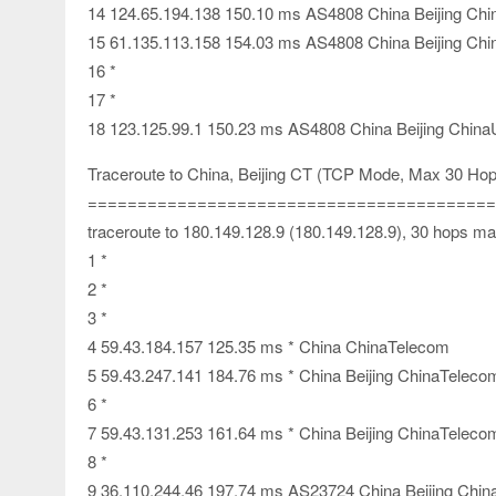
14 124.65.194.138 150.10 ms AS4808 China Beijing Ch
15 61.135.113.158 154.03 ms AS4808 China Beijing Ch
16 *
17 *
18 123.125.99.1 150.23 ms AS4808 China Beijing Chin
Traceroute to China, Beijing CT (TCP Mode, Max 30 Hop
=========================================
traceroute to 180.149.128.9 (180.149.128.9), 30 hops ma
1 *
2 *
3 *
4 59.43.184.157 125.35 ms * China ChinaTelecom
5 59.43.247.141 184.76 ms * China Beijing ChinaTeleco
6 *
7 59.43.131.253 161.64 ms * China Beijing ChinaTeleco
8 *
9 36.110.244.46 197.74 ms AS23724 China Beijing Chi