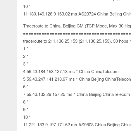
10 *
11 180.149.128.9 163.02 ms AS23724 China Beijing Ch
Traceroute to China, Beijing CM (TCP Mode, Max 30 Ho
=========================================
traceroute to 211.136.25.153 (211.136.25.153), 30 hops
1 *
2 *
3 *
4 59.43.184.153 127.13 ms * China ChinaTelecom
5 59.43.247.141 218.97 ms * China Beijing ChinaTeleco
6 *
7 59.43.132.29 157.25 ms * China Beijing ChinaTelecom
8 *
9 *
10 *
11 221.183.9.197 171.62 ms AS9808 China Beijing Chin