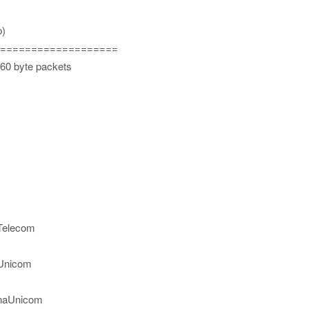
p)
===================
 60 byte packets
aTelecom
aUnicom
inaUnicom