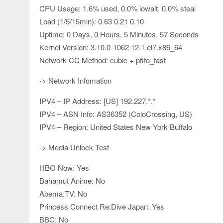
CPU Usage: 1.6% used, 0.0% iowait, 0.0% steal
Load (1/5/15min): 0.63 0.21 0.10
Uptime: 0 Days, 0 Hours, 5 Minutes, 57 Seconds
Kernel Version: 3.10.0-1062.12.1.el7.x86_64
Network CC Method: cubic + pfifo_fast
-> Network Infomation
IPV4 – IP Address: [US] 192.227.*.*
IPV4 – ASN Info: AS36352 (ColoCrossing, US)
IPV4 – Region: United States New York Buffalo
-> Media Unlock Test
HBO Now: Yes
Bahamut Anime: No
Abema.TV: No
Princess Connect Re:Dive Japan: Yes
BBC: No