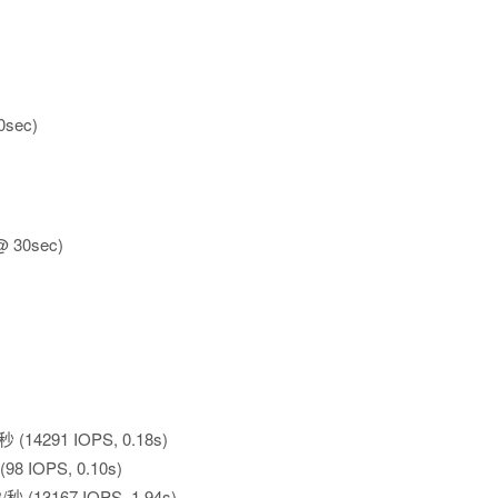
0sec)
@ 30sec)
秒 (14291 IOPS, 0.18s)
(98 IOPS, 0.10s)
/秒 (13167 IOPS, 1.94s)