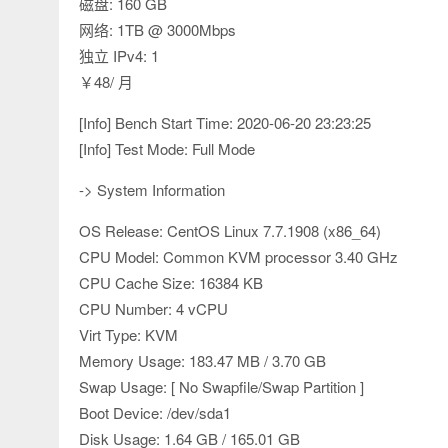
磁盘: 160 GB
网络: 1TB @ 3000Mbps
独立 IPv4: 1
￥48/ 月
[Info] Bench Start Time: 2020-06-20 23:23:25
[Info] Test Mode: Full Mode
-> System Information
OS Release: CentOS Linux 7.7.1908 (x86_64)
CPU Model: Common KVM processor 3.40 GHz
CPU Cache Size: 16384 KB
CPU Number: 4 vCPU
Virt Type: KVM
Memory Usage: 183.47 MB / 3.70 GB
Swap Usage: [ No Swapfile/Swap Partition ]
Boot Device: /dev/sda1
Disk Usage: 1.64 GB / 165.01 GB