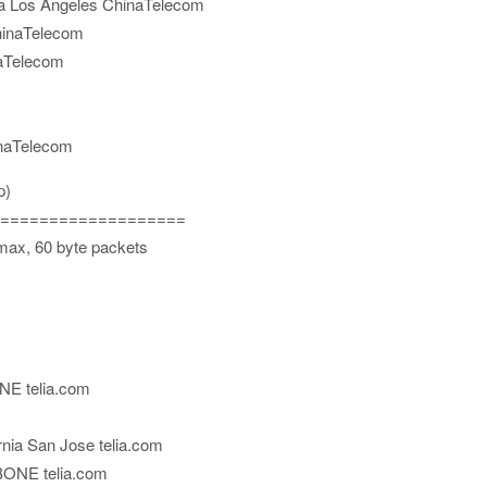
nia Los Angeles ChinaTelecom
hinaTelecom
naTelecom
inaTelecom
p)
===================
 max, 60 byte packets
E telia.com
nia San Jose telia.com
ONE telia.com