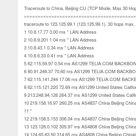
Traceroute to China, Beijing CU (TCP Mode, Max 30 Ho
=========================================
traceroute to 123.125.99.1 (123.125.99.1), 30 hops max,
1 10.8.17.77 3.00 ms * LAN Address
2 10.8.9.201 1.04 ms * LAN Address
3 10.8.43.1 0.34 ms * LAN Address
4 10.8.6.33 0.41 ms * LAN Address
5 62.115.59.97 0.54 ms AS1299 TELIA.COM BACKBONE
6 80.91.246.37 70.60 ms AS1299 TELIA.COM BACKBON
7 62.115.141.244 17.06 ms AS1299 TELIA.COM BACKB
8 62.115.121.220 72.69 ms AS1299 United States Califor
9 213.248.94.126 264.37 ms AS1299 United States Califo
10 219.158.16.97 260.25 ms AS4837 China Beijing Chi
11 *
12 219.158.5.153 306.04 ms AS4837 China Beijing Chi
13 123.126.0.102 305.97 ms AS4808 China Beijing Chi
14 124.65.63.50 314.65 ms AS4808 China Beijing Chin