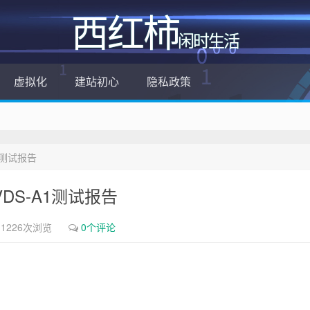
西红柿
闲时生活
虚拟化
建站初心
隐私政策
-A1测试报告
S-VDS-A1测试报告
1226次浏览
0个评论