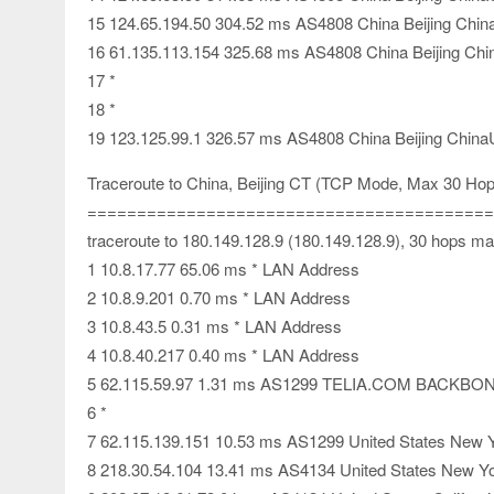
15 124.65.194.50 304.52 ms AS4808 China Beijing Chi
16 61.135.113.154 325.68 ms AS4808 China Beijing Ch
17 *
18 *
19 123.125.99.1 326.57 ms AS4808 China Beijing Chin
Traceroute to China, Beijing CT (TCP Mode, Max 30 Hop
=========================================
traceroute to 180.149.128.9 (180.149.128.9), 30 hops ma
1 10.8.17.77 65.06 ms * LAN Address
2 10.8.9.201 0.70 ms * LAN Address
3 10.8.43.5 0.31 ms * LAN Address
4 10.8.40.217 0.40 ms * LAN Address
5 62.115.59.97 1.31 ms AS1299 TELIA.COM BACKBONE
6 *
7 62.115.139.151 10.53 ms AS1299 United States New Y
8 218.30.54.104 13.41 ms AS4134 United States New Y