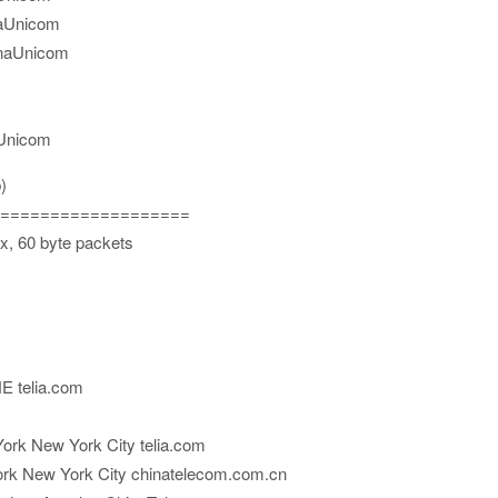
naUnicom
inaUnicom
aUnicom
)
===================
x, 60 byte packets
 telia.com
ork New York City telia.com
ork New York City chinatelecom.com.cn