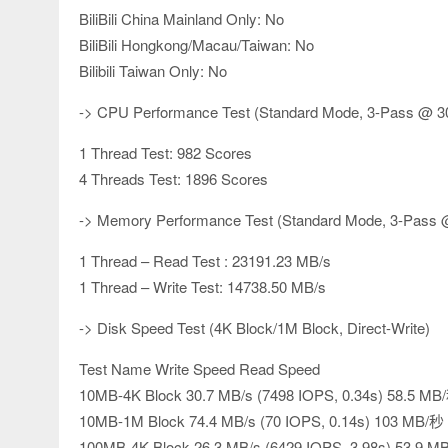
BiliBili China Mainland Only: No
BiliBili Hongkong/Macau/Taiwan: No
Bilibili Taiwan Only: No
-> CPU Performance Test (Standard Mode, 3-Pass @ 3
1 Thread Test: 982 Scores
4 Threads Test: 1896 Scores
-> Memory Performance Test (Standard Mode, 3-Pass 
1 Thread – Read Test : 23191.23 MB/s
1 Thread – Write Test: 14738.50 MB/s
-> Disk Speed Test (4K Block/1M Block, Direct-Write)
Test Name Write Speed Read Speed
10MB-4K Block 30.7 MB/s (7498 IOPS, 0.34s) 58.5 MB/
10MB-1M Block 74.4 MB/s (70 IOPS, 0.14s) 103 MB/秒 
100MB-4K Block 26.3 MB/s (6429 IOPS, 3.98s) 53.9 MB