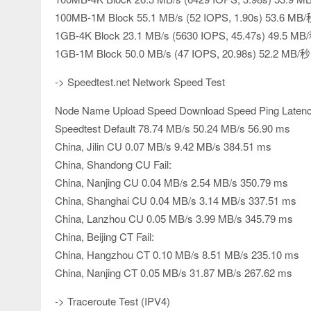
100MB-1M Block 55.1 MB/s (52 IOPS, 1.90s) 53.6 MB/秒
1GB-4K Block 23.1 MB/s (5630 IOPS, 45.47s) 49.5 MB/
1GB-1M Block 50.0 MB/s (47 IOPS, 20.98s) 52.2 MB/秒 
-> Speedtest.net Network Speed Test
Node Name Upload Speed Download Speed Ping Laten
Speedtest Default 78.74 MB/s 50.24 MB/s 56.90 ms
China, Jilin CU 0.07 MB/s 9.42 MB/s 384.51 ms
China, Shandong CU Fail:
China, Nanjing CU 0.04 MB/s 2.54 MB/s 350.79 ms
China, Shanghai CU 0.04 MB/s 3.14 MB/s 337.51 ms
China, Lanzhou CU 0.05 MB/s 3.99 MB/s 345.79 ms
China, Beijing CT Fail:
China, Hangzhou CT 0.10 MB/s 8.51 MB/s 235.10 ms
China, Nanjing CT 0.05 MB/s 31.87 MB/s 267.62 ms
-> Traceroute Test (IPV4)