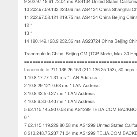
9 202.97.18.61 73.04 ms AS4134 United States Califor
10 202.97.59.133 223.66 ms AS4134 China Shanghai C
11 202.97.58.121 219.75 ms AS4134 China Beijing Chi
12 *
13 *
14 180.149.128.9 232.36 ms AS23724 China Beijing Ch
Traceroute to China, Beijing CM (TCP Mode, Max 30 Ho
=========================================
traceroute to 211.136.25.153 (211.136.25.153), 30 hops
1 10.8.17.77 1.31 ms * LAN Address
2 10.8.29.121 0.63 ms * LAN Address
3 10.8.43.5 0.27 ms * LAN Address
4 10.8.6.33 0.40 ms * LAN Address
5 62.115.145.90 0.58 ms AS1299 TELIA.COM BACKBON
6 *
7 62.115.119.229 80.58 ms AS1299 United States Califor
8 213.248.75.237 71.04 ms AS1299 TELIA.COM BACKB